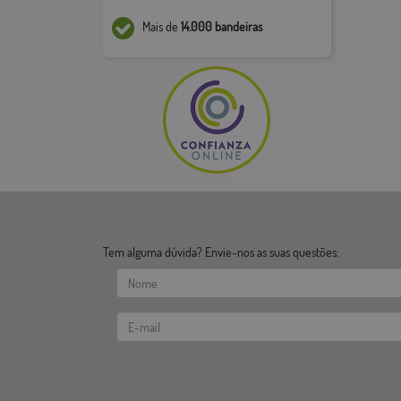
Mais de
14.000 bandeiras
Tem alguma dúvida? Envie-nos as suas questões: