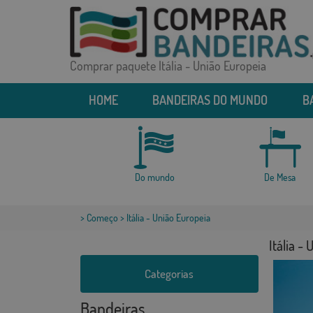
Comprar paquete Itália - União Europeia
HOME
BANDEIRAS DO MUNDO
B
Do mundo
De Mesa
>
Começo
> Itália - União Europeia
Itália -
Categorias
Bandeiras