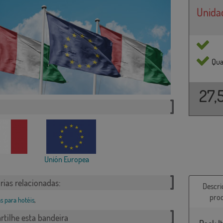
Unida
Qua
27,
Unión Europea
rias relacionadas:
Descri
pro
s para hotéis
,
tilhe esta bandeira