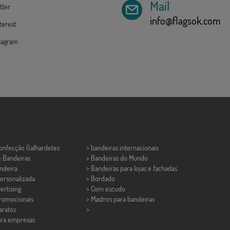
Mail
tter
info@flagsok.com
erest
tagram
Confecção
Galhardetes
> bandeiras internacionais
e Bandeiras
> Bandeiras do Mundo
ndeira
> Bandeiras para lojas e fachadas
ersonalizada
> Bordado
ertising
> Com escudo
promocionais
> Mastros para bandeiras
aratos
>
ara empresas