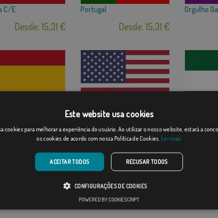
a C/E
Portugal
Orgulho G
Desde: 15,31 €
Desde: 15,31 €
Este website usa cookies
a S/E
Estados Unidos
Andalucía
a cookies para melhorar a experiência do usuário. Ao utilizar o nosso website, estará a con
Desde: 15,31 €
Desde: 15,31 €
os cookies de acordo com nossa Política de Cookies.
Ler mais
ACEITAR TODOS
RECUSAR TODOS
CONFIGURAÇÕES DE COOKIES
POWERED BY COOKIESCRIPT