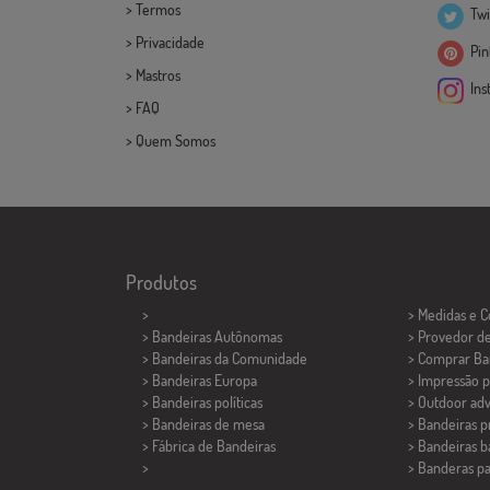
>
Termos
Twi
>
Privacidade
Pint
>
Mastros
Ins
>
FAQ
>
Quem Somos
Produtos
>
> Medidas e 
> Bandeiras Autônomas
> Provedor d
> Bandeiras da Comunidade
> Comprar Ba
> Bandeiras Europa
> Impressão p
> Bandeiras políticas
> Outdoor adv
>
Bandeiras de mesa
> Bandeiras 
> Fábrica de Bandeiras
> Bandeiras b
>
>
Banderas p