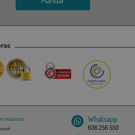
Mandar
mpras
Whatsapp
om nosotros
636 256 550
ebook