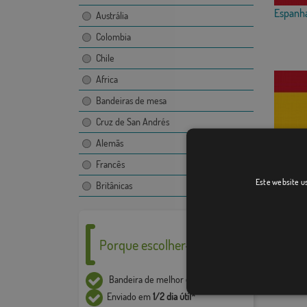
Espanh
Austrália
Colombia
Chile
Africa
Bandeiras de mesa
Cruz de San Andrés
Alemãs
Espanh
Francês
Este website us
Britânicas
Porque escolher-nos ___
Bandeira de melhor
qualidade
Enviado em
1/2 dia útil*