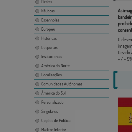
Piratas
As imag
Náuticas
bandeir
Espanholas
proibid
Europeu
consent
Históricas
O desen
imagem,
Desportos
Devido 
Institucionais
+ / - 5%
América do Norte
Localizações
Comunidades Autónomas
Ámérica do Sul
Personalizado
Singulares
Opções de Política
Mastros Interior