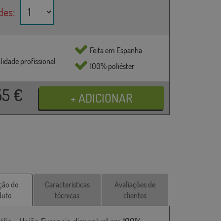
des:
Feita em Espanha
lidade profissional
100% poliéster
55
€
ção do
Características
Avaliações de
duto
técnicas
clientes