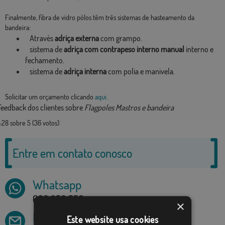
Finalmente, fibra de vidro pólos têm três sistemas de hasteamento da
bandeira:
Através
adriça externa
com grampo.
sistema de
adriça com contrapeso interno manual
interno e
fechamento.
sistema de
adriça interna
com polia e manivela.
Solicitar um orçamento clicando
aqui.
Feedback dos clientes sobre
Flagpoles Mastros e bandeira
4.28
sobre
5
(
36
votos)
Entre em contato conosco
Whatsapp
636 256 550
×
E-mail
Este website usa cookies