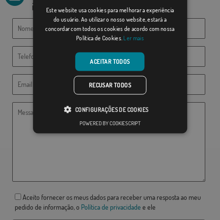
info@comprarbanderas.es
Este website usa cookies para melhorar a experiência
do usuário. Ao utilizar o nosso website, estará a
concordar com todos os cookies de acordo com nossa
Política de Cookies.
Ler mais
ACEITAR TODOS
RECUSAR TODOS
CONFIGURAÇÕES DE COOKIES
POWERED BY COOKIESCRIPT
Aceito fornecer os meus dados para receber uma resposta ao meu
pedido de informação, o
Política de privacidade
e ele