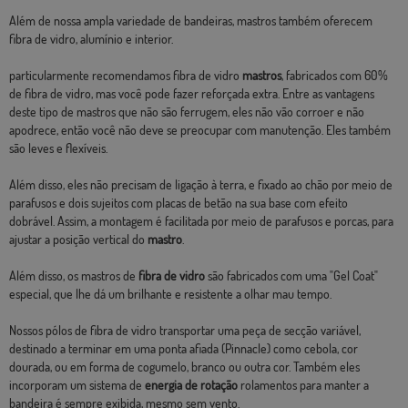
Além de nossa ampla variedade de bandeiras, mastros também oferecem
fibra de vidro, alumínio e interior.
particularmente recomendamos fibra de vidro
mastros
, fabricados com 60%
de fibra de vidro, mas você pode fazer reforçada extra. Entre as vantagens
deste tipo de mastros que não são ferrugem, eles não vão corroer e não
apodrece, então você não deve se preocupar com manutenção. Eles também
são leves e flexíveis.
Além disso, eles não precisam de ligação à terra, e fixado ao chão por meio de
parafusos e dois sujeitos com placas de betão na sua base com efeito
dobrável. Assim, a montagem é facilitada por meio de parafusos e porcas, para
ajustar a posição vertical do
mastro
.
Além disso, os mastros de
fibra de vidro
são fabricados com uma "Gel Coat"
especial, que lhe dá um brilhante e resistente a olhar mau tempo.
Nossos pólos de fibra de vidro transportar uma peça de secção variável,
destinado a terminar em uma ponta afiada (Pinnacle) como cebola, cor
dourada, ou em forma de cogumelo, branco ou outra cor. Também eles
incorporam um sistema de
energia de rotação
rolamentos para manter a
bandeira é sempre exibida, mesmo sem vento.