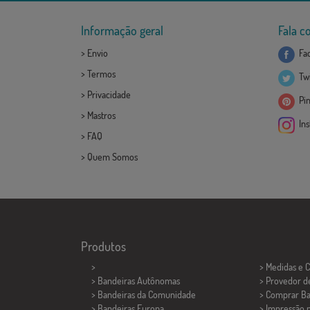
Informação geral
Fala c
>
Envio
Fa
>
Termos
Twi
>
Privacidade
Pin
>
Mastros
Ins
>
FAQ
>
Quem Somos
Produtos
>
> Medidas e 
> Bandeiras Autônomas
> Provedor d
> Bandeiras da Comunidade
> Comprar Ba
> Bandeiras Europa
> Impressão 