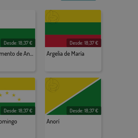
Desde:
18,37
€
Desde:
18,37
€
Departamento de Antioquia
Argelia de María
Desde:
18,37
€
Desde:
18,37
€
Domingo
Anorí