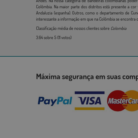
Andes. Na nossa categoria de bandeiras colombianas pod
Colômbia. Na maior parte dos distritos está presente a co
Andaluzia (espanha). Outros, como o departamento de Cund
interessante a informação em que na Colômbia se encontra o 
Classificação média de nossos clientes sobre
Colombia
3.64
sobre
5
(
11
votos)
Máxima segurança em suas co