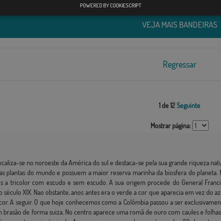
POWERED BY COOKIESCRIPT
VEJA MAIS BANDEIRAS
Regressar
1 de 12
Seguinte
Mostrar página:
Localiza-se no noroeste da América do sul e destaca-se pela sua grande riqueza na
as plantas do mundo e possuem a maior reserva marinha da biosfera do planeta. 
es a tricolor com escudo e sem escudo. A sua origem procede do General Franci
o século XIX. Nao obstante, anos antes era o verde a cor que aparecia em vez do az
a cor. A seguir. O que hoje conhecemos como a Colômbia passou a ser exclusivame
um brasão de forma suiza. No centro aparece uma romã de ouro com caules e folhas.