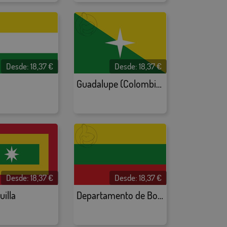
Desde:
18,37
€
Desde:
18,37
€
Guadalupe (Colombia)
Desde:
18,37
€
Desde:
18,37
€
illa
Departamento de Bolívar