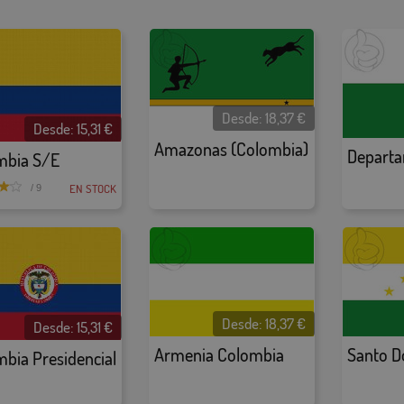
Desde:
18,37
€
Desde:
15,31
€
Amazonas (Colombia)
mbia S/E
EN STOCK
/ 9
Desde:
18,37
€
Desde:
15,31
€
Armenia Colombia
Santo 
bia Presidencial