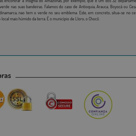
erás encontrar a insígnia do Amazonas, por exemplo, que é um dos 32 departa
r verde nas suas bandeiras. Falamos do caso de Antioquia, Arauca, Boyocá ou C
inamarca, nao tem o verde no seu emblema. Este, em concreto, situa-se no cen
local mais húmido da terra. É o município de Lloro, o Chocô.
mpras