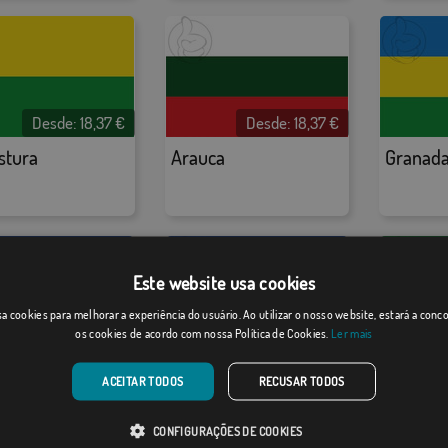
Desde:
18,37
€
Desde:
18,37
€
stura
Arauca
Granada
Este website usa cookies
a cookies para melhorar a experiência do usuário. Ao utilizar o nosso website, estará a con
os cookies de acordo com nossa Política de Cookies.
Ler mais
Desde:
18,37
€
Desde:
18,37
€
Ciudad de los Santos Reyes del Valle de Upar
Cali
Quibdó
ACEITAR TODOS
RECUSAR TODOS
CONFIGURAÇÕES DE COOKIES