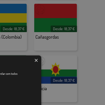
Desde:
18,37
€
Desde:
18,37
€
 (Colombia)
Cañasgordas
×
cordar com todos
Desde:
18,37
€
Desde:
18,37
€
Leticia