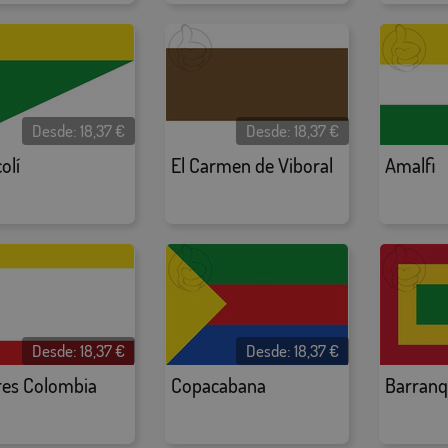
Desde:
18,37
€
Desde:
18,37
€
olí
El Carmen de Viboral
Amalfi
Desde:
18,37
€
Desde:
18,37
€
res Colombia
Copacabana
Barranqu