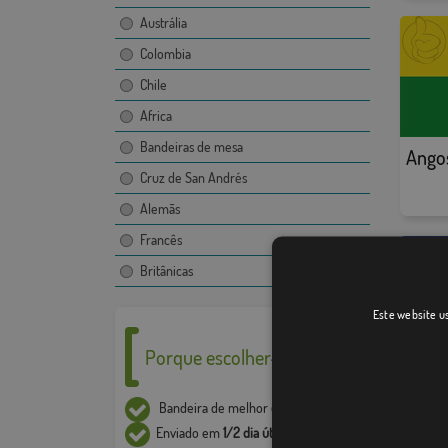
Austrália
Colombia
Chile
Africa
Bandeiras de mesa
Ango
Cruz de San Andrés
Alemãs
Francês
Britânicas
Este website us
Porque escolher-nos ___
Bandeira de melhor
qualidade
Enviado em
1/2 dia útil*