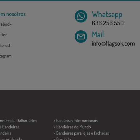
Whatsapp
om nosotros
636 256 550
cebook
Mail
tter
info@flagsok.com
terest
tagram
Confecção
Galhardetes
> bandeiras internacionais
e Bandeiras
> Bandeiras do Mundo
ndeira
> Bandeiras para lojas e fachadas
personalizada
> Bordado