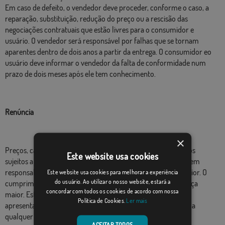
Em caso de defeito, o vendedor deve proceder, conforme o caso, a
reparação, substituição, redução do preço ou a rescisão das
negociações contratuais que estão livres para o consumidor e
usuário. O vendedor será responsável por falhas que se tornam
aparentes dentro de dois anos a partir da entrega. O consumidor eo
usuário deve informar o vendedor da falta de conformidade num
prazo de dois meses após ele tem conhecimento.
Renúncia
×
Preços, características e disponibilidade de produtos vendidos
Este website usa cookies
sujeitos a alteração sem aviso prévio. As partes não incorrer em
responsabilidade por qualquer falha por motivo de força maior. O
Este website usa cookies para melhorar a experiência
do usuário. Ao utilizar o nosso website, estará a
cumprimento da obrigação será adiada até a cessação da força
concordar com todos os cookies de acordo com nossa
maior. Estes Termos são regidos pela lei espanhola. As partes
Política de Cookies.
Ler mais
apresentar, a seu critério, para resolver conflitos e renunciar a
qualquer outra jurisdição, os tribunais do seu domicílio.
ACEITAR TODOS