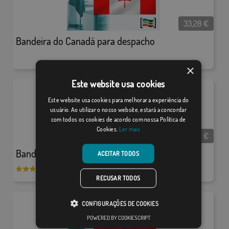
33,28
€
Bandeira do Canadá para despacho
×
Este website usa cookies
Este website usa cookies para melhorar a experiência do
usuário. Ao utilizar o nosso website, estará a concordar
com todos os cookies de acordo com nossa Política de
Cookies.
Ler mais
33,28
€
Bandeira das Astúrias para despacho
ACEITAR TODOS
/ 1
RECUSAR TODOS
CONFIGURAÇÕES DE COOKIES
POWERED BY COOKIESCRIPT