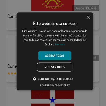
Desde:
18,37
€
Cantabria Lábaro
×
Este website usa cookies
Este website usa cookies para melhorar a experiência do
usuário. Ao utilizar o nosso website, estará a concordar
com todos os cookies de acordo com nossa Política de
Cookies.
Ler mais
ACEITAR TODOS
Desde:
18,37
€
Comunidad de Madrid (personalizado)
RECUSAR TODOS
/ 2
CONFIGURAÇÕES DE COOKIES
POWERED BY COOKIESCRIPT