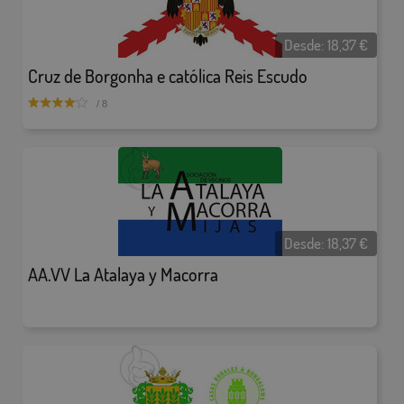
Desde:
18,37
€
Cruz de Borgonha e católica Reis Escudo
/ 8
Desde:
18,37
€
AA.VV La Atalaya y Macorra