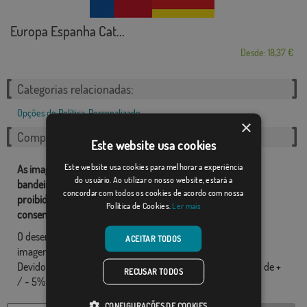
Europa Espanha Cat...
Desde: 18,37 €
Categorias relacionadas:
Opções de Política
,
Personalizado
,
×
Compartilhe esta bandeira
Este website usa cookies
Este website usa cookies para melhorar a experiência
As imagens e outros recursos relacionados com as nossas
do usuário. Ao utilizar o nosso website, estará a
bandeiras são de propriedade de Comprarbandeiras.pt e é
concordar com todos os cookies de acordo com nossa
proibido a sua reprodução, utilização e modificação sem o
Política de Cookies.
Ler mais
consentimento expresso da empresa.
O desenho final pode diferir ligeiramente do mostrado na
ACEITAR TODOS
imagem, as bandeiras são fornecidas sem mastro.
Devido ao formato de produção, pode haver uma variação de +
RECUSAR TODOS
/ - 5% nas dimensões finais e tons de cores.
CONFIGURAÇÕES DE COOKIES