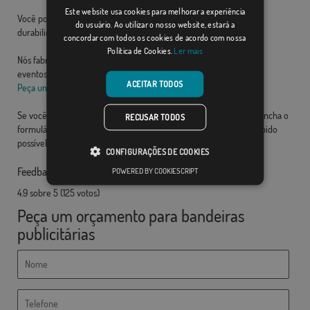
Este website usa cookies para melhorar a experiência
Você pode escolher o tipo de 100% poliéster ou de alta tecido
do usuário. Ao utilizar o nosso website, estará a
durabilidade tecido Microperforated.
concordar com todos os cookies de acordo com nossa
Política de Cookies.
Ler mais
Nós fabricamos bandeiras como para os concessionários, bancos,
eventos esportivos, feiras, congressos, etc ..
ACEITAR TODOS
Peça um orçamento.
Se você quiser um
banner de publicidade
para sua empresa, preencha o
RECUSAR TODOS
formulário com o seu pedido e entraremos em contato o mais rápido
possível
CONFIGURAÇÕES DE COOKIES
Feedback dos clientes sobre
bandeiras publicitárias
POWERED BY COOKIESCRIPT
4.9
sobre
5
(
125
votos)
Peça um orçamento para bandeiras
publicitárias