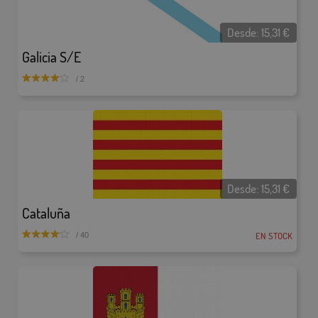
Desde:
15,31
€
Galicia S/E
/ 2
Desde:
15,31
€
Cataluña
EN STOCK
/ 40