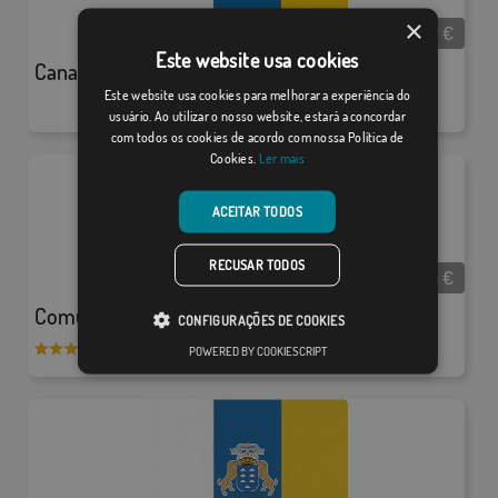
×
Desde:
15,31
€
Este website usa cookies
Canarias S/E
Este website usa cookies para melhorar a experiência do
usuário. Ao utilizar o nosso website, estará a concordar
com todos os cookies de acordo com nossa Política de
Cookies.
Ler mais
ACEITAR TODOS
RECUSAR TODOS
Desde:
15,31
€
Comunidad de Madrid
CONFIGURAÇÕES DE COOKIES
POWERED BY COOKIESCRIPT
/ 27