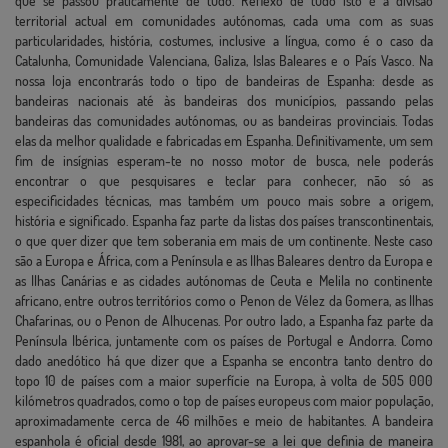
que se passou praticamente de tudo. Reflexo de tudo isto é a divisão
territorial actual em comunidades autónomas, cada uma com as suas
particularidades, história, costumes, inclusive a língua, como é o caso da
Catalunha, Comunidade Valenciana, Galiza, Islas Baleares e o País Vasco. Na
nossa loja encontrarás todo o tipo de bandeiras de Espanha: desde as
bandeiras nacionais até às bandeiras dos municípios, passando pelas
bandeiras das comunidades autónomas, ou as bandeiras provinciais. Todas
elas da melhor qualidade e fabricadas em Espanha. Definitivamente, um sem
fim de insígnias esperam-te no nosso motor de busca, nele poderás
encontrar o que pesquisares e teclar para conhecer, não só as
especificidades técnicas, mas também um pouco mais sobre a origem,
história e significado. Espanha faz parte da listas dos países transcontinentais,
o que quer dizer que tem soberania em mais de um continente. Neste caso
são a Europa e África, com a Península e as Ilhas Baleares dentro da Europa e
as Ilhas Canárias e as cidades autónomas de Ceuta e Melila no continente
africano, entre outros territórios como o Penon de Vélez da Gomera, as Ilhas
Chafarinas, ou o Penon de Alhucenas. Por outro lado, a Espanha faz parte da
Península Ibérica, juntamente com os países de Portugal e Andorra. Como
dado anedótico há que dizer que a Espanha se encontra tanto dentro do
topo 10 de países com a maior superfície na Europa, à volta de 505 000
kilómetros quadrados, como o top de países europeus com maior população,
aproximadamente cerca de 46 milhões e meio de habitantes. A bandeira
espanhola é oficial desde 1981, ao aprovar-se a lei que definia de maneira