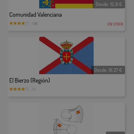
Desde:
15,31
€
Comunidad Valenciana
EN STOCK
/ 43
Desde:
18,37
€
El Bierzo (Región)
/ 7