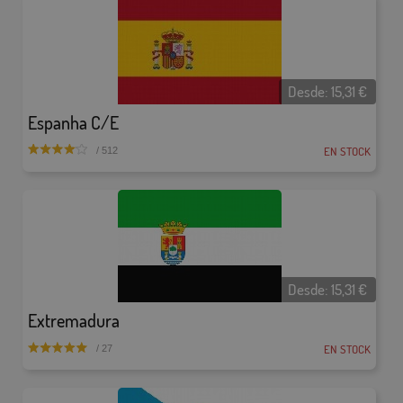
Desde:
15,31
€
Espanha C/E
EN STOCK
/ 512
Desde:
15,31
€
Extremadura
EN STOCK
/ 27