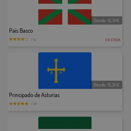
Desde:
15,31
€
País Basco
EN STOCK
/ 52
Desde:
15,31
€
Principado de Asturias
/ 29