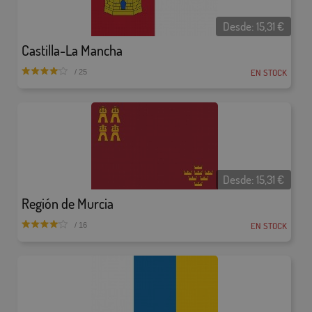
Desde:
15,31
€
Castilla-La Mancha
EN STOCK
/ 25
Desde:
15,31
€
Región de Murcia
EN STOCK
/ 16