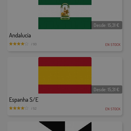
Desde:
15,31
€
Andalucía
EN STOCK
/ 93
Desde:
15,31
€
Espanha S/E
EN STOCK
/ 52