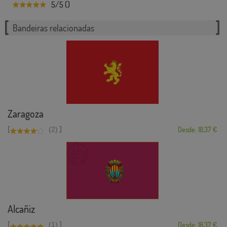
5/5 ()
Bandeiras relacionadas
Zaragoza
[
]
(2)
Desde: 18,37 €
Alcañiz
[
]
(1)
Desde: 18,37 €