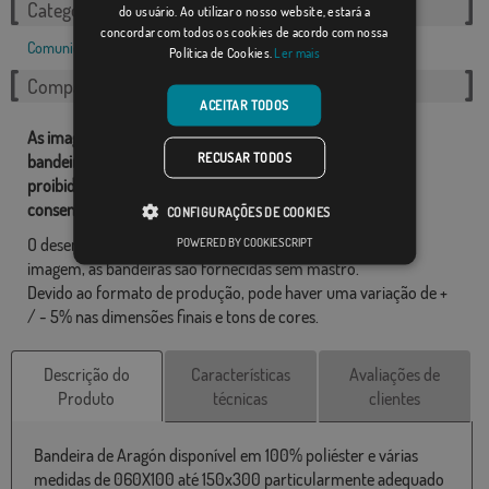
Categorias relacionadas:
do usuário. Ao utilizar o nosso website, estará a
concordar com todos os cookies de acordo com nossa
Comunidades Autónomas
,
Espanholas
,
Política de Cookies.
Ler mais
Compartilhe esta bandeira
ACEITAR TODOS
As imagens e outros recursos relacionados com as nossas
RECUSAR TODOS
bandeiras são de propriedade de Comprarbandeiras.pt e é
proibido a sua reprodução, utilização e modificação sem o
consentimento expresso da empresa.
CONFIGURAÇÕES DE COOKIES
POWERED BY COOKIESCRIPT
O desenho final pode diferir ligeiramente do mostrado na
imagem, as bandeiras são fornecidas sem mastro.
Devido ao formato de produção, pode haver uma variação de +
/ - 5% nas dimensões finais e tons de cores.
Descrição do
Características
Avaliações de
Produto
técnicas
clientes
Bandeira de Aragón disponível em 100% poliéster e várias
medidas de 060X100 até 150x300 particularmente adequado