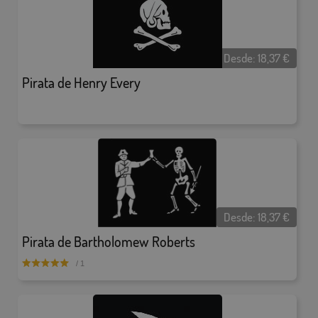
Desde:
18,37
€
Pirata de Henry Every
Desde:
18,37
€
Pirata de Bartholomew Roberts
/ 1