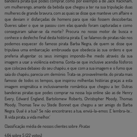
bandeira pirata que podes comprar, como por exemplo a de Jack Rackham,
um mulherengo, amante da bebida que chegou a ter na sua tripulação duas
mulheres de grande bravura, com as quais se disse que manteve um affaire e
que deviam ir disfarçadas de homens para que não fossem descobertas.
Queres saber o que se passou com elas quando foram capturadas e como
conseguiram salvar-se da morte? Procura no nosso motor de busca e
conhece o desfecho final desta história pirata. E se falamos de piratas não nos
podemos esquecer do famoso pirata Barba Negra, de quem se disse que
tripulava uma embarcação embruxada que obedecia às sua ordens e que
preferia afugentar os seus inimigos impondo-lhe medo através da sua
imagem a usar a violência extrema. Conta-se que inclusive acendia fósforos
que colocava debaixo do seu chapéu, e que com a sua imagem e o fumo que
saía do chapéu, parecia um demónio. Trata-se, provavelmente, do pirata mais
famoso de todos os tempos, que inspirou milhentas histórias graças a esta
imagem enigmática e inclusivamente romântica que chegou a ter. Outras
bandeiras piratas que podes comprar na nossa loja online são as de Henry
Every, Edward England, Bartolomew Roberts, Christopher Moody, Thomas
Moody, Thomas Tew ou Stede Bonnet que chegou a ser amigo do Barba
Negra. Qual é a tua? Se não encontrares a tua, enviá-la-emos .E lembra-te…
‘A vida pirata, a vida melhor.’
Classificação média de nossos clientes sobre
Piratas
4.64
sobre
5
(
22
votos)