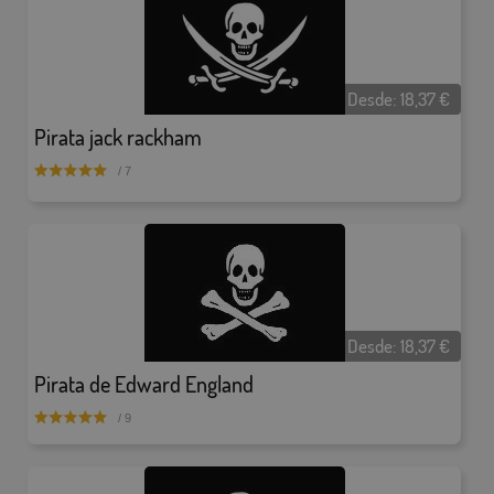
Desde:
18,37
€
Pirata jack rackham
/ 7
Desde:
18,37
€
Pirata de Edward England
/ 9