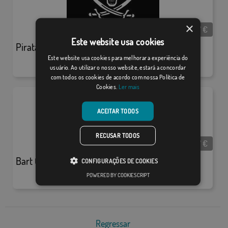
×
Desde:
18,37
€
Este website usa cookies
Pirata Personalizada Rackham
Este website usa cookies para melhorar a experiência do
usuário. Ao utilizar o nosso website, estará a concordar
com todos os cookies de acordo com nossa Política de
Cookies.
Ler mais
ACEITAR TODOS
RECUSAR TODOS
Desde:
18,37
€
Bart Camp
CONFIGURAÇÕES DE COOKIES
POWERED BY COOKIESCRIPT
Regressar