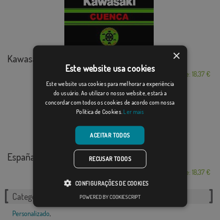
×
Kawasaki comunity ...
Este website usa cookies
Desde: 18,37 €
Este website usa cookies para melhorar a experiência
do usuário. Ao utilizar o nosso website, estará a
concordar com todos os cookies de acordo com nossa
Política de Cookies.
Ler mais
ACEITAR TODOS
España Grupo de O...
RECUSAR TODOS
Desde: 18,37 €
CONFIGURAÇÕES DE COOKIES
Categorias relacionadas:
POWERED BY COOKIESCRIPT
Personalizado
,