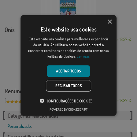
×
Onis
Este website usa cookies
Este website usa cookies para melhorar a experiência
Desde: 18,37 €
do usuário. Ao utilizar o nosso website, estará a
concordar com todos os cookies de acordo com nossa
Política de Cookies.
Ler mais
ACEITAR TODOS
RECUSAR TODOS
Renúncia na Espanha
[
]
(1)
Desde: 18,37 €
CONFIGURAÇÕES DE COOKIES
POWERED BY COOKIESCRIPT
Categorias relacionadas:
Personalizado
,
Compartilhe esta bandeira