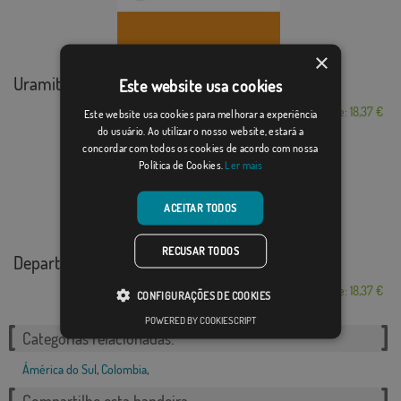
×
Uramita
Este website usa cookies
Desde: 18,37 €
Este website usa cookies para melhorar a experiência
do usuário. Ao utilizar o nosso website, estará a
concordar com todos os cookies de acordo com nossa
Política de Cookies.
Ler mais
ACEITAR TODOS
RECUSAR TODOS
Departamento de No...
Desde: 18,37 €
CONFIGURAÇÕES DE COOKIES
POWERED BY COOKIESCRIPT
Categorias relacionadas:
Ámérica do Sul
,
Colombia
,
Compartilhe esta bandeira