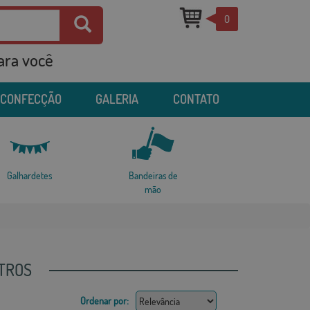
0
para você
 CONFECÇÃO
GALERIA
CONTATO
Galhardetes
Bandeiras de
mão
STROS
Ordenar por: