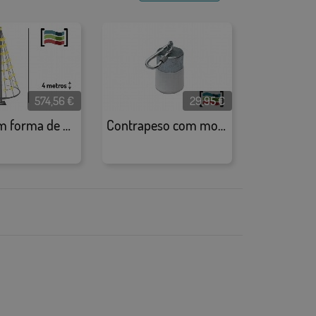
574,56
€
29,95
€
Luzes em forma de árvore de Natal para mastro
Contrapeso com mosquetão