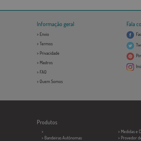
Informação geral
Fala c
>
Envio
Fa
>
Termos
Twi
>
Privacidade
Pin
>
Mastros
Ins
>
FAQ
>
Quem Somos
Produtos
>
> Medidas e 
> Bandeiras Autônomas
> Provedor d