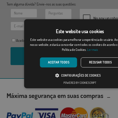
Tem alguma dúvida? Envie-nos as suas questões:
Este website usa cookies
Este website usa cookies para melhorar a experiência do usuário. Ao 
Aceito a
Política de Privacidade
nosso website, estará a concordar com todos os cookies de acordo 
Política de Cookies.
Ler mais
Mandar
ACEITAR TODOS
RECUSAR TODOS
CONFIGURAÇÕES DE COOKIES
POWERED BY COOKIESCRIPT
Máxima segurança em suas compras