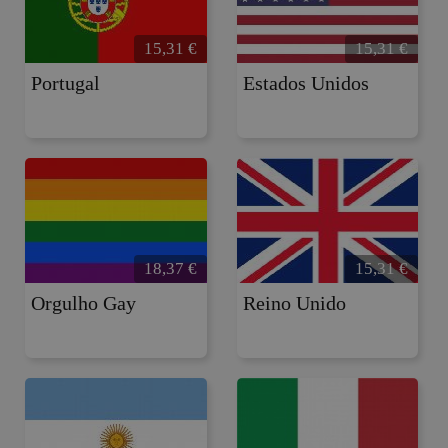
15,31
€
15,31
€
Portugal
Estados Unidos
18,37
€
15,31
€
Orgulho Gay
Reino Unido