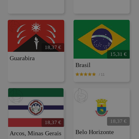
18,37
€
15,31
€
Guarabira
Brasil
/ 11
18,37
€
18,37
€
Belo Horizonte
Arcos, Minas Gerais