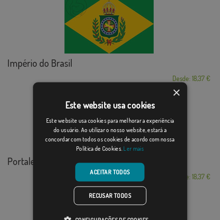
Império do Brasil
Desde: 18,37 €
×
Este website usa cookies
Este website usa cookies para melhorar a experiência
do usuário. Ao utilizar o nosso website, estará a
concordar com todos os cookies de acordo com nossa
Política de Cookies.
Ler mais
Portalegre, Rio Gr...
ACEITAR TODOS
Desde: 18,37 €
RECUSAR TODOS
CONFIGURAÇÕES DE COOKIES