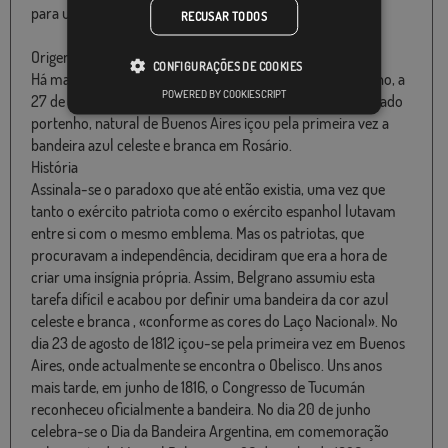
para uso ao ar livre.
RECUSAR TODOS
Origem:
CONFIGURAÇÕES DE COOKIES
Há mais de dois séculos que foi criada por Manuel Belgrano, a
POWERED BY COOKIESCRIPT
27 de fevereiro de 1812. Nesse dia, o intelectual e polifacetado
portenho, natural de Buenos Aires içou pela primeira vez a
bandeira azul celeste e branca em Rosário.
História
Assinala-se o paradoxo que até então existia, uma vez que
tanto o exército patriota como o exército espanhol lutavam
entre si com o mesmo emblema. Mas os patriotas, que
procuravam a independência, decidiram que era a hora de
criar uma insígnia própria. Assim, Belgrano assumiu esta
tarefa difícil e acabou por definir uma bandeira da cor azul
celeste e branca , «conforme as cores do Laço Nacional». No
dia 23 de agosto de 1812 içou-se pela primeira vez em Buenos
Aires, onde actualmente se encontra o Obelisco. Uns anos
mais tarde, em junho de 1816, o Congresso de Tucumán
reconheceu oficialmente a bandeira. No dia 20 de junho
celebra-se o Dia da Bandeira Argentina, em comemoração