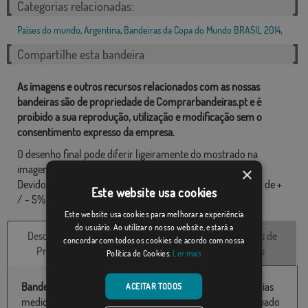
Categorias relacionadas:
Países do mundo
,
Argentina
,
Bandeiras da Copa do Mundo BRASIL 2014
,
Compartilhe esta bandeira
As imagens e outros recursos relacionados com as nossas
bandeiras são de propriedade de Comprarbandeiras.pt e é
proibido a sua reprodução, utilização e modificação sem o
consentimento expresso da empresa.
O desenho final pode diferir ligeiramente do mostrado na
imagem, as bandeiras são fornecidas sem mastro.
×
Devido ao formato de produção, pode haver uma variação de +
Este website usa cookies
/ - 5% nas dimensões finais e tons de cores.
Este website usa cookies para melhorar a experiência
do usuário. Ao utilizar o nosso website, estará a
Descrição do
Características
Avaliações de
concordar com todos os cookies de acordo com nossa
Produto
técnicas
clientes
Política de Cookies.
Ler mais
Bandeira de Argentina
disponível em 100% poliéster e várias
ACEITAR TODOS
medidas de 060X100 até 150x300 particularmente adequado