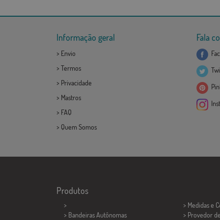
Informação geral
Fala c
>
Envio
Fac
>
Termos
Twi
>
Privacidade
Pint
>
Mastros
Ins
>
FAQ
>
Quem Somos
Produtos
>
> Medidas e 
> Bandeiras Autônomas
> Provedor d