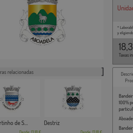
Unida
* Laborabl
y eligiend
18,
Taxas i
ras relacionadas
Descri
Pro
Bandeir
100% po
particu
Aboadel
tinho de S...
Destriz
Bandeir
Desde: 13,18 €
Desde: 13,18 €