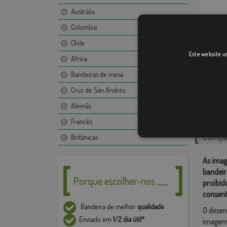
Austrália
Colombia
Chile
Este website us
Africa
Valour
Bandeiras de mesa
Cruz de San Andrés
Catego
Alemãs
Portugu
Francês
Compar
Britânicas
As imag
bandeir
Porque escolher-nos ___
proibid
consent
Bandeira de melhor
qualidade
O desen
Enviado em
1/2 dia útil*
imagem,