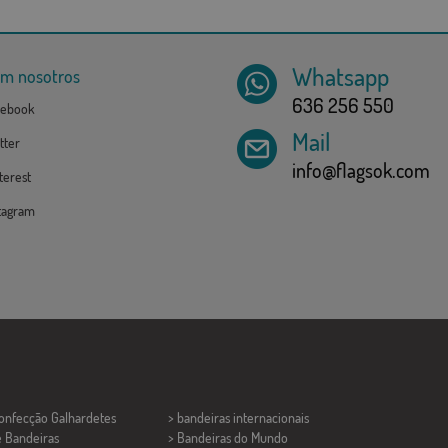
Whatsapp
om nosotros
636 256 550
ebook
Mail
tter
info@flagsok.com
erest
tagram
Confecção
Galhardetes
> bandeiras internacionais
e Bandeiras
> Bandeiras do Mundo