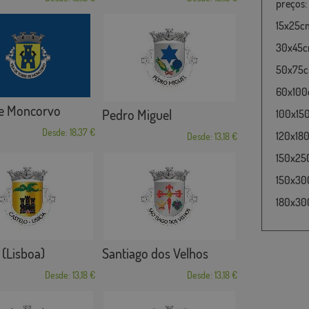
preços:
15x25cm
30x45cm
50x75cm
60x100c
de Moncorvo
Pedro Miguel
100x15
Desde: 18,37 €
120x180
Desde: 13,18 €
150x25
150x30
180x300
 (Lisboa)
Santiago dos Velhos
Desde: 13,18 €
Desde: 13,18 €