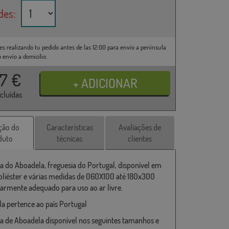
des:
es realizando tu pedido antes de las 12:00 para envío a península
o envío a domicilio.
37
€
ncluídas
ção do
Características
Avaliações de
duto
técnicas
clientes
a do Aboadela, freguesia do Portugal, disponível em
liéster e várias medidas de 060X100 até 180x300
larmente adequado para uso ao ar livre.
a pertence ao país Portugal
a de Aboadela disponível nos seguintes tamanhos e