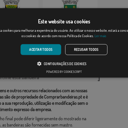
Este website usa cookies
a cookies para melhorar a experiência do usuário. Ao utilizar o nosso website, estará a con
a
Sequeade
os cookies de acordo com nossa Política de Cookies.
Ler mais
Desde: 13,18 €
Desde: 13,18 €
ACEITAR TODOS
RECUSAR TODOS
rias relacionadas:
CONFIGURAÇÕES DE COOKIES
esa
,
POWERED BY COOKIESCRIPT
tilhe esta bandeira
ens e outros recursos relacionados com as nossas
as são de propriedade de Comprarbandeiras.pt e é
o a sua reprodução, utilização e modificação sem o
imento expresso da empresa.
ho final pode diferir ligeiramente do mostrado na
 as bandeiras são fornecidas sem mastro.