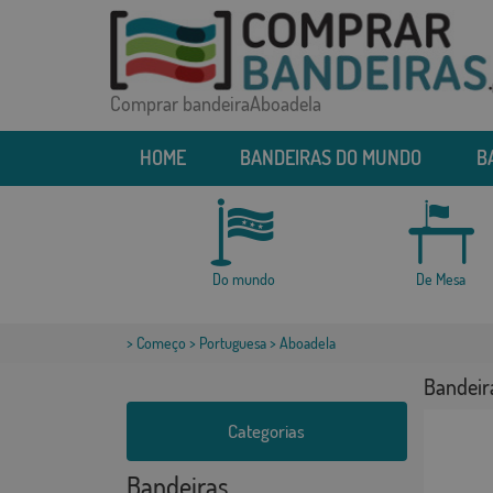
Comprar bandeiraAboadela
HOME
BANDEIRAS DO MUNDO
B
Do mundo
De Mesa
>
Começo
>
Portuguesa
> Aboadela
Bandeir
Categorias
Bandeiras