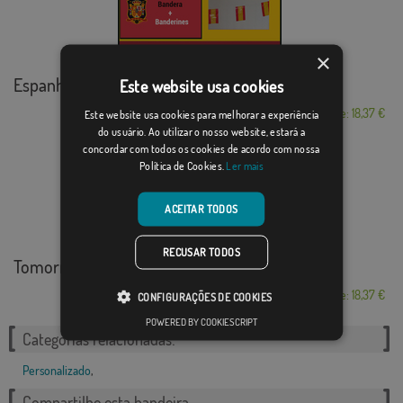
×
Espanha + galhardetes
Este website usa cookies
Desde: 18,37 €
Este website usa cookies para melhorar a experiência
do usuário. Ao utilizar o nosso website, estará a
concordar com todos os cookies de acordo com nossa
Política de Cookies.
Ler mais
ACEITAR TODOS
RECUSAR TODOS
TomorrowLand Hungría
Desde: 18,37 €
CONFIGURAÇÕES DE COOKIES
POWERED BY COOKIESCRIPT
Categorias relacionadas:
Personalizado
,
Compartilhe esta bandeira