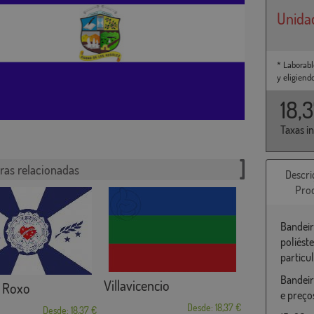
Unida
* Laborabl
y eligiend
18,
Taxas i
ras relacionadas
Descri
Pro
Bandeir
poliést
particu
Bandeir
Villavicencio
d Roxo
e preço
Desde: 18,37 €
Desde: 18,37 €