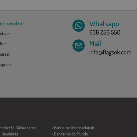
Whatsapp
om nosotros
636 256 550
ebook
Mail
tter
info@flagsok.com
erest
tagram
Confecção
Galhardetes
> bandeiras internacionais
e Bandeiras
> Bandeiras do Mundo