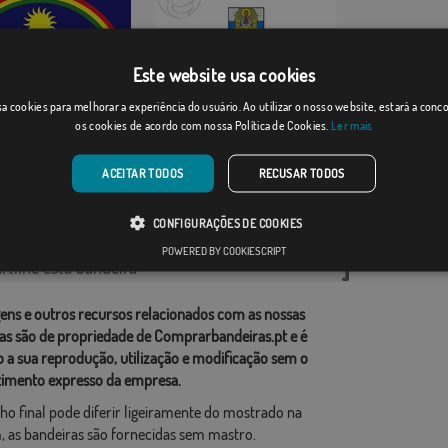
Este website usa cookies
Medellín
a cookies para melhorar a experiência do usuário. Ao utilizar o nosso website, estará a con
mbuco
os cookies de acordo com nossa Política de Cookies.
Ler mais
Desde: 18,37 €
Desde: 18,37 €
ACEITAR TODOS
RECUSAR TODOS
rias relacionadas:
CONFIGURAÇÕES DE COOKIES
do Sul
,
POWERED BY COOKIESCRIPT
tilhe esta bandeira
ens e outros recursos relacionados com as nossas
as são de propriedade de Comprarbandeiras.pt e é
o a sua reprodução, utilização e modificação sem o
imento expresso da empresa.
ho final pode diferir ligeiramente do mostrado na
 as bandeiras são fornecidas sem mastro.