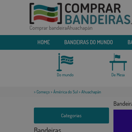
Comprar bandeiraAhuachapán
HOME
BANDEIRAS DO MUNDO
B
Do mundo
De Mesa
>
Começo
>
Ámérica do Sul
> Ahuachapán
Bandeir
Categorias
Bandeiras