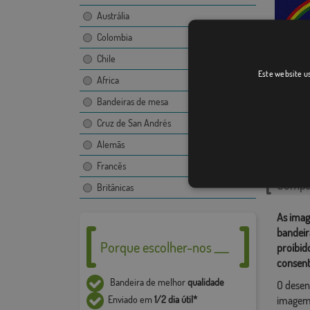
Austrália
Colombia
Chile
Este website us
Perna
Africa
Bandeiras de mesa
Cruz de San Andrés
Catego
Alemãs
Ámérica 
Francês
Compar
Britânicas
As imag
bandeir
Porque escolher-nos ___
proibid
consent
Bandeira de melhor
qualidade
O desen
Enviado em
1/2 dia útil*
imagem,