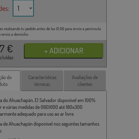
des:
es realizando tu pedido antes de las 12:00 para envío a península
o envío a domicilio.
37
€
ncluídas
ção do
Características
Avaliações de
duto
técnicas
clientes
a do Ahuachapán, El Salvador disponível em 100%
er e várias medidas de 060X100 até 180x300
larmente adequado para uso ao ar livre.
a de Ahuachapán disponível nos seguintes tamanhos
s: