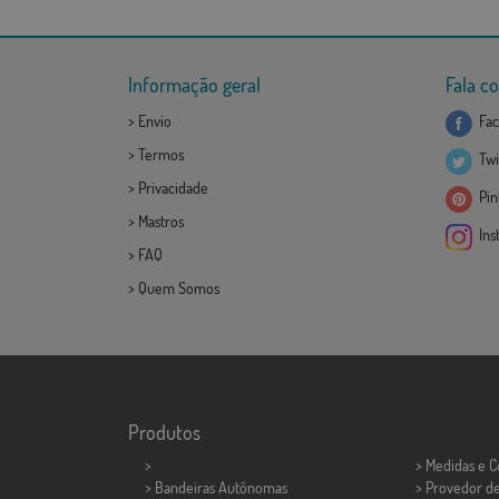
Informação geral
Fala c
>
Envio
Fac
>
Termos
Twi
>
Privacidade
Pint
>
Mastros
Ins
>
FAQ
>
Quem Somos
Produtos
>
> Medidas e 
> Bandeiras Autônomas
> Provedor d