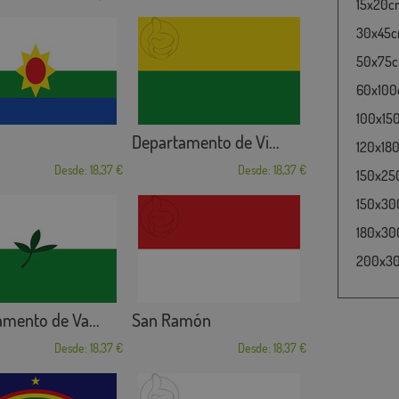
15x20cm
30x45cm
50x75cm
60x100c
100x15
Departamento de Vi...
120x180
Desde: 18,37 €
Desde: 18,37 €
150x25
150x30
180x300
200x300
mento de Va...
San Ramón
Desde: 18,37 €
Desde: 18,37 €