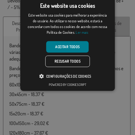
Devido ao formato de produção, pode haver uma variação de +
Este website usa cookies
/ - 5% nas dimensões finais e tons de cores.
Este website usa cookies para melhorar a experiência
do usuário. Ao utilizar o nosso website, estará a
Descrição do
Características
Avaliações de
concordar com todos os cookies de acordo com nossa
Produto
técnicas
clientes
Política de Cookies.
Ler mais
Bandeira do Al basharnal disponível em 100% poliéster e
ACEITAR TODOS
várias medidas de 060X100 até 150x300 particularmente
adequado para uso ao ar livre.
RECUSAR TODOS
Bandeira de Al basharnal disponível nos seguintes tamanhos e
preços:
CONFIGURAÇÕES DE COOKIES
60x100cm - 18,37 €
POWERED BY COOKIESCRIPT
30x45cm - 18,37 €
50x75cm - 18,37 €
15x20cm - 18,37 €
100x150cm - 29,02 €
120x180cm - 37,67 €