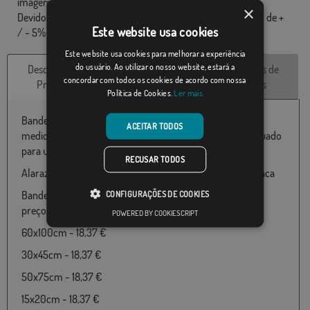
imagem, as bandeiras são fornecidas sem mastro.
×
Devido ao formato de produção, pode haver uma variação de +
Este website usa cookies
/ - 5% nas dimensões finais e tons de cores.
Este website usa cookies para melhorar a experiência
do usuário. Ao utilizar o nosso website, estará a
Descrição do
Características
Avaliações de
concordar com todos os cookies de acordo com nossa
Produto
técnicas
clientes
Política de Cookies.
Ler mais
Bandeira do Alaraz disponível em 100% poliéster e várias
ACEITAR TODOS
medidas de 060X100 até 150x300 particularmente adequado
para uso ao ar livre.
RECUSAR TODOS
Alaraz pertence ao país Espanha, Castilla y León, Salamanca
Bandeira de Alaraz disponível nos seguintes tamanhos e
CONFIGURAÇÕES DE COOKIES
preços:
POWERED BY COOKIESCRIPT
60x100cm - 18,37 €
30x45cm - 18,37 €
50x75cm - 18,37 €
15x20cm - 18,37 €