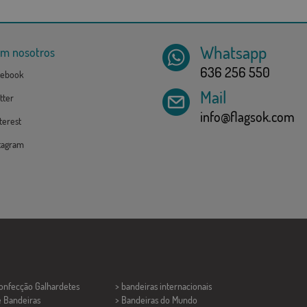
Whatsapp
om nosotros
636 256 550
ebook
Mail
tter
info@flagsok.com
erest
tagram
Confecção
Galhardetes
> bandeiras internacionais
e Bandeiras
> Bandeiras do Mundo