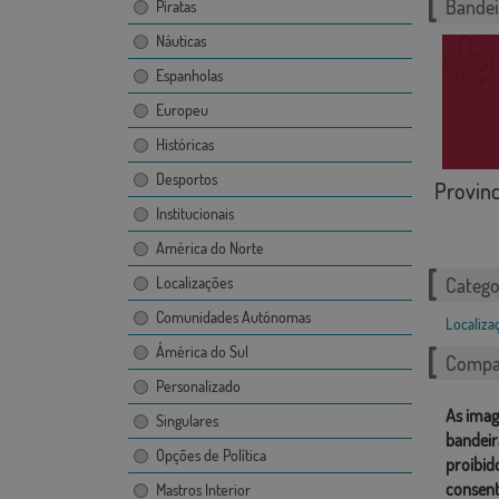
Bandei
Piratas
Náuticas
Espanholas
Europeu
Históricas
Desportos
Provinc
Institucionais
América do Norte
Localizações
Catego
Comunidades Autónomas
Localiza
Ámérica do Sul
Compar
Personalizado
As imag
Singulares
bandeir
Opções de Política
proibid
consent
Mastros Interior