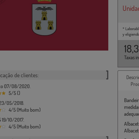
Unida
* Laborabl
y eligiend
18,
Taxas i
icação de clientes:
Descri
Pro
sco 07/08/2020.
5/5 ()
Bandeir
 23/05/2018.
medidas
4/5 (Muito bom)
adequad
 19/10/2017.
Albacet
4/5 (Muito bom)
Albacet