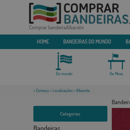
Comprar bandeiraAlbacete
HOME
BANDEIRAS DO MUNDO
B
Do mundo
De Mesa
>
Começo
>
Localizações
> Albacete
Bandeir
Categorias
Bandeiras