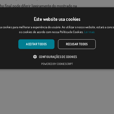
ho final pode diferir ligeiramente do mostrado na
 as bandeiras são fornecidas sem mastro.
ao formato de produção, pode haver uma variação de
Este website usa cookies
 nas dimensões finais e tons de cores.
a cookies para melhorar a experiência do usuário. Ao utilizar o nosso website, estará a con
os cookies de acordo com nossa Política de Cookies.
Ler mais
ACEITAR TODOS
RECUSAR TODOS
CONFIGURAÇÕES DE COOKIES
POWERED BY COOKIESCRIPT