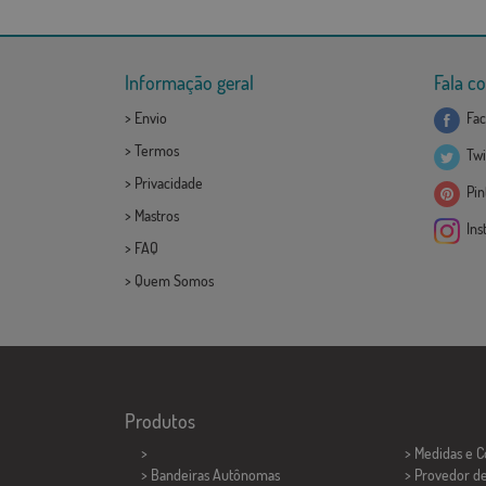
Informação geral
Fala c
>
Envio
Fac
>
Termos
Twi
>
Privacidade
Pint
>
Mastros
Ins
>
FAQ
>
Quem Somos
Produtos
>
> Medidas e 
> Bandeiras Autônomas
> Provedor d