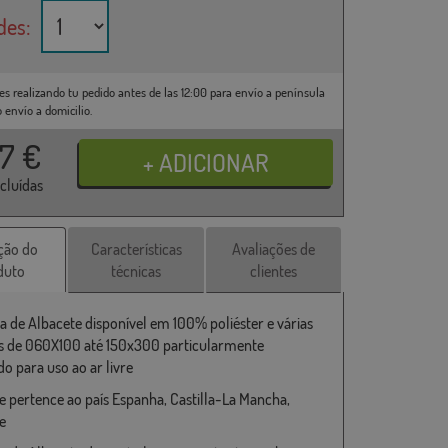
des:
es realizando tu pedido antes de las 12:00 para envío a península
o envío a domicilio.
37
€
ncluídas
ção do
Características
Avaliações de
duto
técnicas
clientes
a de Albacete disponível em 100% poliéster e várias
 de 060X100 até 150x300 particularmente
o para uso ao ar livre
e pertence ao país Espanha, Castilla-La Mancha,
e