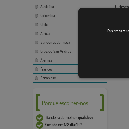
O desen
Austrália
imagem,
Colombia
Devido 
Chile
+ / - 5%
Este website us
Africa
Bandeiras de mesa
Cruz de San Andrés
Alemãs
Francês
Britânicas
Porque escolher-nos ___
Bandeira de melhor
qualidade
Enviado em
1/2 dia útil*