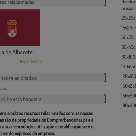
ras relacionadas
Bandeir
preços:
25x25c
15x20cm
50x75cm
30x45cm
ia de Albacete
60x100c
Desde: 18,37 €
100x15
120x180
rias relacionadas:
150x25
ções
,
150x30
tilhe esta bandeira
180x300
ens e outros recursos relacionados com as nossas
as são de propriedade de Comprarbandeiras.pt e é
o a sua reprodução, utilização e modificação sem o
imento expresso da empresa.