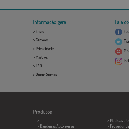
Informação geral
Fala c
>
Envio
Fac
>
Termos
Twi
>
Privacidade
Pint
>
Mastros
Ins
>
FAQ
>
Quem Somos
Produtos
>
> Medidas e 
> Bandeiras Autônomas
> Provedor d