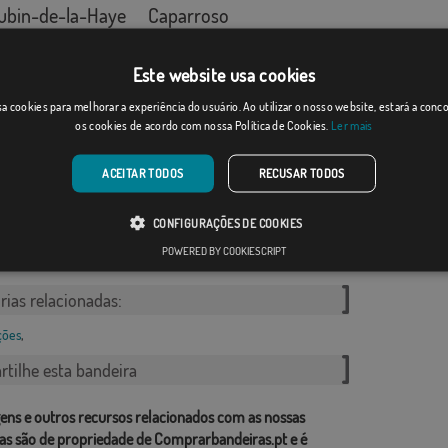
Lubin-de-la-Haye
Caparroso
Desde: 17,59 €
Desde: 18,37 €
Este website usa cookies
a cookies para melhorar a experiência do usuário. Ao utilizar o nosso website, estará a con
os cookies de acordo com nossa Política de Cookies.
Ler mais
Sorihuela d...
Desde: 18,37 €
ACEITAR TODOS
RECUSAR TODOS
San Vicente de la ...
CONFIGURAÇÕES DE COOKIES
Desde: 18,37 €
POWERED BY COOKIESCRIPT
rias relacionadas:
ções
,
tilhe esta bandeira
ens e outros recursos relacionados com as nossas
as são de propriedade de Comprarbandeiras.pt e é