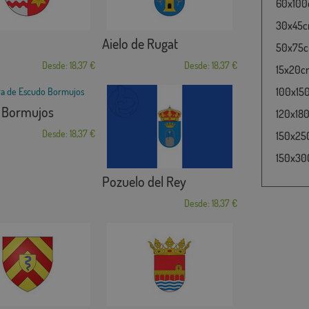
60x100c
30x45cm
Aielo de Rugat
50x75cm
Desde: 18,37 €
Desde: 18,37 €
15x20cm
100x15
 Bormujos
120x180
Desde: 18,37 €
150x25
150x30
Pozuelo del Rey
Desde: 18,37 €