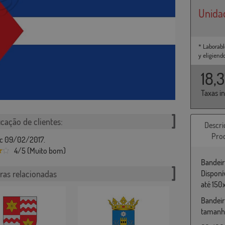
Unida
* Laborabl
y eligiend
18,
Taxas i
icação de clientes:
Descri
Pro
c 09/02/2017.
4/5 (Muito bom)
Bandeir
ras relacionadas
Disponí
até 150
Bandeir
tamanho