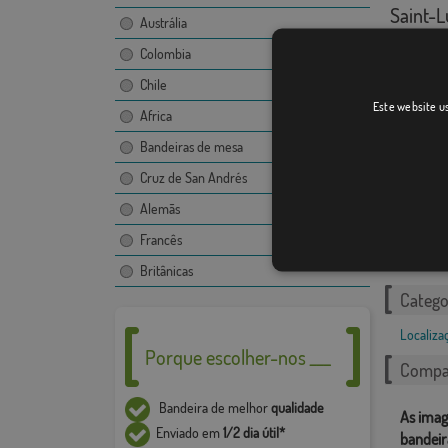
Saint-
Austrália
Colombia
Chile
Este website us
Africa
Escudo 
Bandeiras de mesa
Cruz de San Andrés
Alemãs
Francês
Britânicas
Catego
Localiza
Porque escolher-nos ___
Compar
Bandeira de melhor
qualidade
As imag
Enviado em
1/2 dia útil*
bandeir