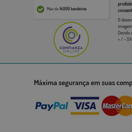
proibid
Mais de
14.000 bandeiras
consent
O desen
imagem,
Devido 
+ / - 5%
Máxima segurança em suas co