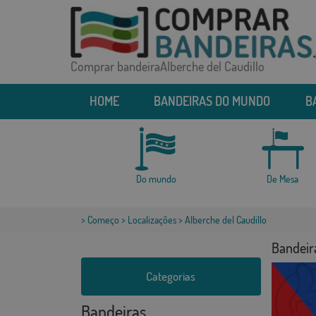
Comprar bandeiraAlberche del Caudillo
HOME
BANDEIRAS DO MUNDO
B
Do mundo
De Mesa
>
Começo
>
Localizações
> Alberche del Caudillo
Bandeira
Categorias
Bandeiras