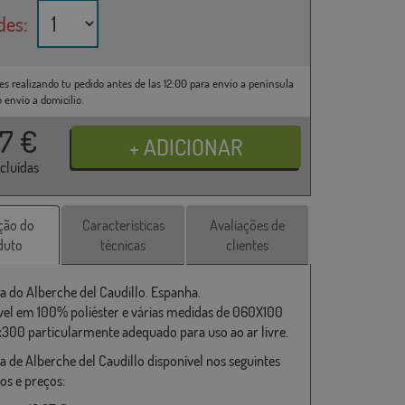
des:
es realizando tu pedido antes de las 12:00 para envío a península
o envío a domicilio.
37
€
ncluídas
ção do
Características
Avaliações de
duto
técnicas
clientes
a do Alberche del Caudillo. Espanha.
vel em 100% poliéster e várias medidas de 060X100
x300 particularmente adequado para uso ao ar livre.
a de Alberche del Caudillo disponível nos seguintes
s e preços: