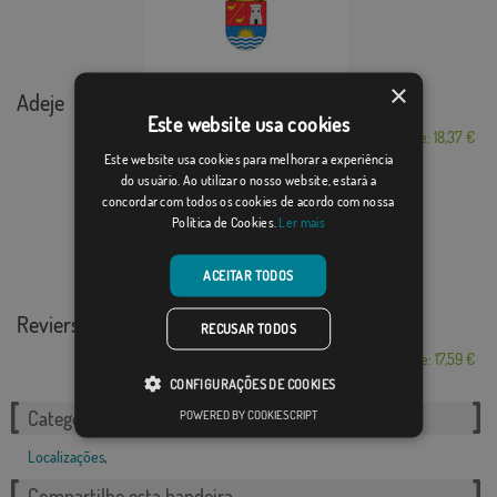
×
Adeje
Este website usa cookies
Desde: 18,37 €
Este website usa cookies para melhorar a experiência
do usuário. Ao utilizar o nosso website, estará a
concordar com todos os cookies de acordo com nossa
Política de Cookies.
Ler mais
ACEITAR TODOS
Reviers
RECUSAR TODOS
Desde: 17,59 €
CONFIGURAÇÕES DE COOKIES
POWERED BY COOKIESCRIPT
Categorias relacionadas:
Localizações
,
Compartilhe esta bandeira