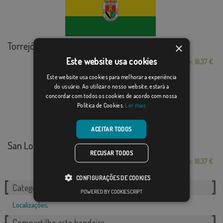
Torrejón el Rubio
×
Este website usa cookies
Desde: 18,37 €
Este website usa cookies para melhorar a experiência
do usuário. Ao utilizar o nosso website, estará a
concordar com todos os cookies de acordo com nossa
Política de Cookies.
Ler mais
ACEITAR TODOS
San Lorenzo de la ...
RECUSAR TODOS
Desde: 18,37 €
CONFIGURAÇÕES DE COOKIES
Categorias relacionadas:
POWERED BY COOKIESCRIPT
Localizações
,
Compartilhe esta bandeira