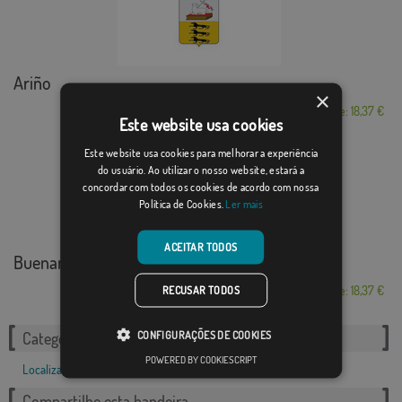
Ariño
×
Desde: 18,37 €
Este website usa cookies
Este website usa cookies para melhorar a experiência
do usuário. Ao utilizar o nosso website, estará a
concordar com todos os cookies de acordo com nossa
Política de Cookies.
Ler mais
ACEITAR TODOS
Buenamadre
RECUSAR TODOS
Desde: 18,37 €
CONFIGURAÇÕES DE COOKIES
Categorias relacionadas:
POWERED BY COOKIESCRIPT
Localizações
,
Compartilhe esta bandeira