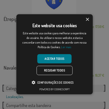
×
Étrepigney
Este website usa cookies
Desde: 17,59 €
Este website usa cookies para melhorar a experiência
do usuário. Ao utilizar o nosso website, estará a
concordar com todos os cookies de acordo com nossa
Política de Cookies.
Ler mais
ACEITAR TODOS
Navaleno
RECUSAR TODOS
Desde: 18,37 €
CONFIGURAÇÕES DE COOKIES
Categorias relacionadas:
POWERED BY COOKIESCRIPT
Localizações
,
Compartilhe esta bandeira