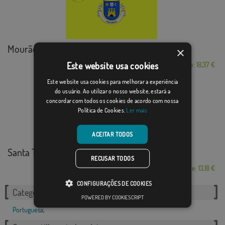
Mourão
×
Este website usa cookies
Desde: 18,37 €
Este website usa cookies para melhorar a experiência
do usuário. Ao utilizar o nosso website, estará a
concordar com todos os cookies de acordo com nossa
Política de Cookies.
Ler mais
ACEITAR TODOS
Santa Tecla de Basto
RECUSAR TODOS
Desde: 13,18 €
CONFIGURAÇÕES DE COOKIES
Categorias relacionadas:
POWERED BY COOKIESCRIPT
Portuguesa
,