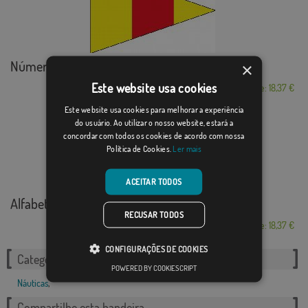
Número náutico 0 CIS
×
Este website usa cookies
Desde: 18,37 €
Este website usa cookies para melhorar a experiência
do usuário. Ao utilizar o nosso website, estará a
concordar com todos os cookies de acordo com nossa
Política de Cookies.
Ler mais
ACEITAR TODOS
Alfabeto Náutico ...
RECUSAR TODOS
Desde: 18,37 €
CONFIGURAÇÕES DE COOKIES
Categorias relacionadas:
POWERED BY COOKIESCRIPT
Náuticas
,
Compartilhe esta bandeira