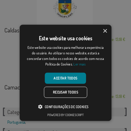
×
Caldas de São Jorge
Este website usa cookies
Desde: 13,18 €
Este website usa cookies para melhorar a experiência
do usuário. Ao utilizar o nosso website, estará a
concordar com todos os cookies de acordo com nossa
Política de Cookies.
Ler mais
ACEITAR TODOS
Camacha
RECUSAR TODOS
Desde: 13,18 €
CONFIGURAÇÕES DE COOKIES
Categorias relacionadas:
POWERED BY COOKIESCRIPT
Portuguesa
,