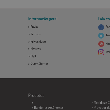
Informação geral
Fala c
>
Envio
Fac
>
Termos
Twi
>
Privacidade
Pint
>
Mastros
Ins
>
FAQ
>
Quem Somos
Produtos
>
> Medidas e 
> Bandeiras Autônomas
> Provedor d