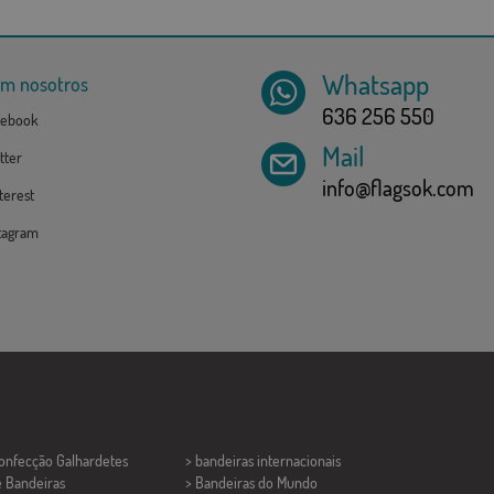
Whatsapp
om nosotros
636 256 550
ebook
Mail
tter
info@flagsok.com
erest
tagram
Confecção
Galhardetes
> bandeiras internacionais
e Bandeiras
> Bandeiras do Mundo