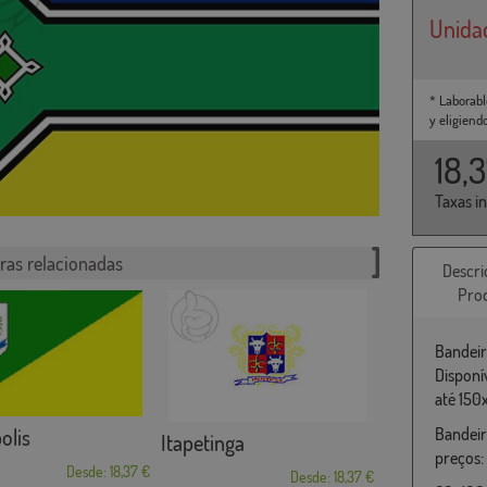
Unida
* Laborabl
y eligiend
18,
Taxas i
ras relacionadas
Descri
Pro
Bandeir
Disponí
até 150
olis
Bandeir
Itapetinga
preços:
Desde: 18,37 €
Desde: 18,37 €