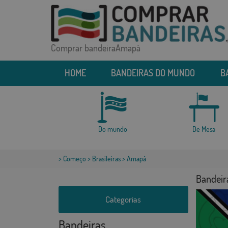
Comprar bandeiraAmapá
HOME
BANDEIRAS DO MUNDO
B
Do mundo
De Mesa
>
Começo
>
Brasileiras
> Amapá
Bandei
Categorias
Bandeiras