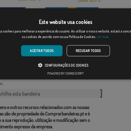
Desde: 18,37 €
Este website usa cookies
a cookies para melhorar a experiência do usuário. Ao utilizar o nosso website, estará a con
os cookies de acordo com nossa Política de Cookies.
Ler mais
uava
Guararapes
ACEITAR TODOS
RECUSAR TODOS
Desde: 18,37 €
Desde: 18,37 €
CONFIGURAÇÕES DE COOKIES
rias relacionadas:
POWERED BY COOKIESCRIPT
as
,
tilhe esta bandeira
ens e outros recursos relacionados com as nossas
as são de propriedade de Comprarbandeiras.pt e é
o a sua reprodução, utilização e modificação sem o
imento expresso da empresa.