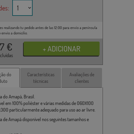
des:
es realizando tu pedido antes de las 12:00 para envío a península
o envío a domicilio.
37
€
ncluídas
ção do
Características
Avaliações de
duto
técnicas
clientes
a do Amapá, Brasil.
vel em 100% poliéster e várias medidas de 060X100
x300 particularmente adequado para uso ao ar livre.
a de Amapá disponível nos seguintes tamanhos e