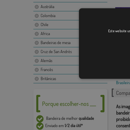
Austrália
Colombia
Chile
Este website us
Africa
Bandeiras de mesa
Guarap
Cruz de San Andrés
Alemãs
Francês
Catego
Britânicas
Brasileir
Compar
Porque escolher-nos ___
As imag
bandeir
Bandeira de melhor
qualidade
proibid
consent
Enviado em
1/2 dia útil*