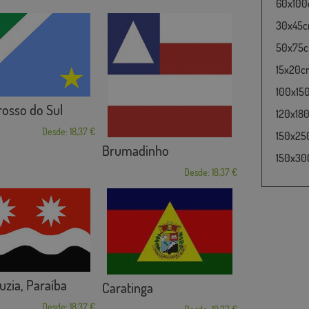
60x100c
30x45cm
50x75cm
15x20cm
100x15
osso do Sul
120x180
Desde: 18,37 €
150x25
Brumadinho
150x30
Desde: 18,37 €
uzia, Paraíba
Caratinga
Desde: 18,37 €