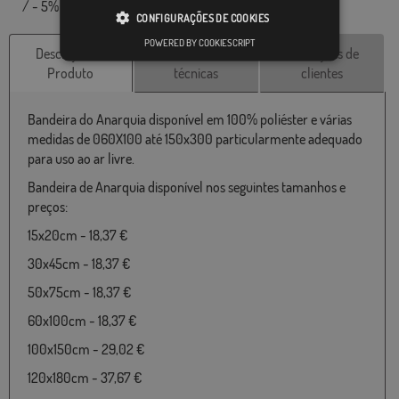
/ - 5% nas dimensões finais e tons de cores.
CONFIGURAÇÕES DE COOKIES
POWERED BY COOKIESCRIPT
Descrição do
Características
Avaliações de
Produto
técnicas
clientes
Bandeira do Anarquia disponível em 100% poliéster e várias
medidas de 060X100 até 150x300 particularmente adequado
para uso ao ar livre.
Bandeira de Anarquia disponível nos seguintes tamanhos e
preços:
15x20cm - 18,37 €
30x45cm - 18,37 €
50x75cm - 18,37 €
60x100cm - 18,37 €
100x150cm - 29,02 €
120x180cm - 37,67 €