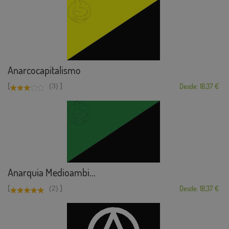
Anarcocapitalismo
[
]
(3)
Desde: 18,37 €
Anarquia Medioambi...
[
]
(2)
Desde: 18,37 €