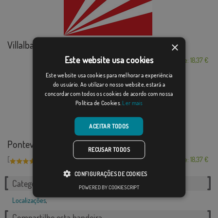
Villalba del Rey
×
Este website usa cookies
Desde: 18,37 €
Este website usa cookies para melhorar a experiência
do usuário. Ao utilizar o nosso website, estará a
concordar com todos os cookies de acordo com nossa
Política de Cookies.
Ler mais
ACEITAR TODOS
Pontevedra
RECUSAR TODOS
[
]
(2)
Desde: 18,37 €
CONFIGURAÇÕES DE COOKIES
Categorias relacionadas:
POWERED BY COOKIESCRIPT
Localizações
,
Compartilhe esta bandeira