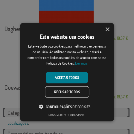
×
Daghestan
Este website usa cookies
Desde: 18,37 €
Este website usa cookies para melhorar a experiência
do usuário. Ao utilizar o nosso website, estará a
concordar com todos os cookies de acordo com nossa
Política de Cookies.
Ler mais
ACEITAR TODOS
Cuevas Bajas
RECUSAR TODOS
Desde: 18,37 €
CONFIGURAÇÕES DE COOKIES
Categorias relacionadas:
POWERED BY COOKIESCRIPT
Localizações
,
Compartilhe esta bandeira