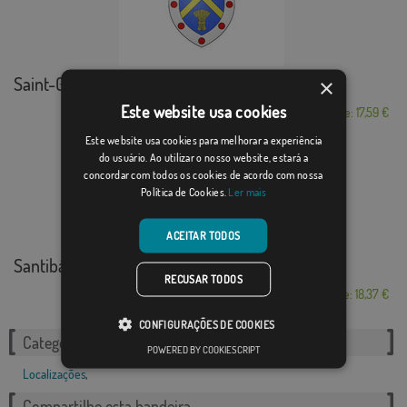
Saint-Germain-sur-Avre
×
Este website usa cookies
Desde: 17,59 €
Este website usa cookies para melhorar a experiência
do usuário. Ao utilizar o nosso website, estará a
concordar com todos os cookies de acordo com nossa
Política de Cookies.
Ler mais
ACEITAR TODOS
Santibáñez de Tera
RECUSAR TODOS
Desde: 18,37 €
CONFIGURAÇÕES DE COOKIES
Categorias relacionadas:
POWERED BY COOKIESCRIPT
Localizações
,
Compartilhe esta bandeira