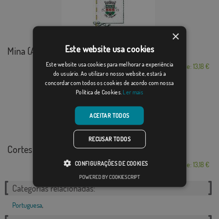
×
Este website usa cookies
Mina (Amadora)
Este website usa cookies para melhorar a experiência
Desde: 13,18 €
do usuário. Ao utilizar o nosso website, estará a
concordar com todos os cookies de acordo com nossa
Política de Cookies.
Ler mais
ACEITAR TODOS
RECUSAR TODOS
Cortes do Meio
CONFIGURAÇÕES DE COOKIES
Desde: 13,18 €
POWERED BY COOKIESCRIPT
Categorias relacionadas:
Portuguesa
,