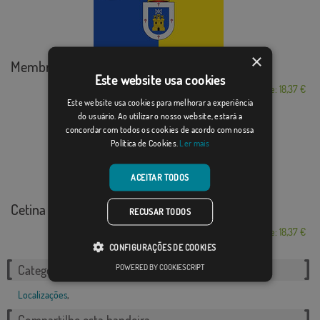
×
Membrilla
Este website usa cookies
Desde: 18,37 €
Este website usa cookies para melhorar a experiência
do usuário. Ao utilizar o nosso website, estará a
concordar com todos os cookies de acordo com nossa
Política de Cookies.
Ler mais
ACEITAR TODOS
Cetina (Zaragoza)
RECUSAR TODOS
Desde: 18,37 €
CONFIGURAÇÕES DE COOKIES
POWERED BY COOKIESCRIPT
Categorias relacionadas:
Localizações
,
Compartilhe esta bandeira