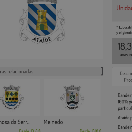
Unida
* Laborabl
y eligiend
18,
Taxas i
ras relacionadas
Descri
Pro
Bandeir
100% po
particu
Ataíde 
osa da Serr...
Meinedo
Bandeir
Desde: 13,18 €
Desde: 13,18 €