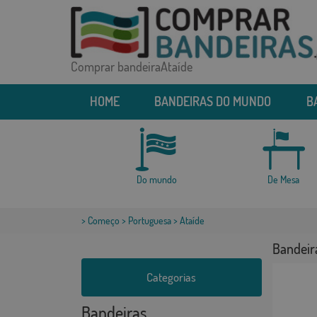
Comprar bandeiraAtaíde
HOME
BANDEIRAS DO MUNDO
B
Do mundo
De Mesa
>
Começo
>
Portuguesa
> Ataíde
Bandeir
Categorias
Bandeiras