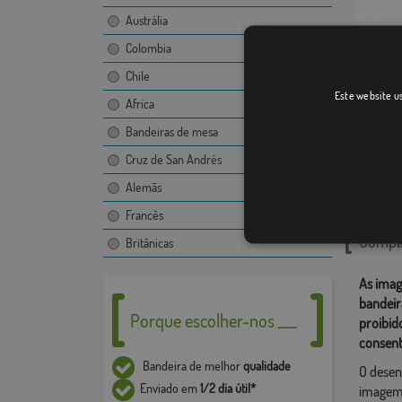
Austrália
Colombia
Chile
Este website us
Alfaiat
Africa
Bandeiras de mesa
Cruz de San Andrés
Catego
Alemãs
Portugu
Francês
Compar
Britânicas
As imag
bandeir
Porque escolher-nos ___
proibid
consent
Bandeira de melhor
qualidade
O desen
Enviado em
1/2 dia útil*
imagem,