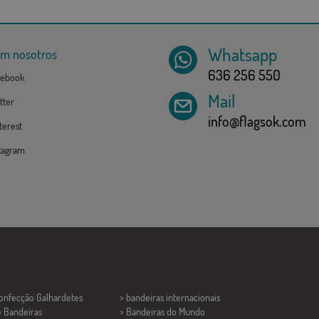
Whatsapp
om nosotros
636 256 550
ebook
Mail
tter
info@flagsok.com
erest
tagram
Confecção
Galhardetes
> bandeiras internacionais
e Bandeiras
> Bandeiras do Mundo