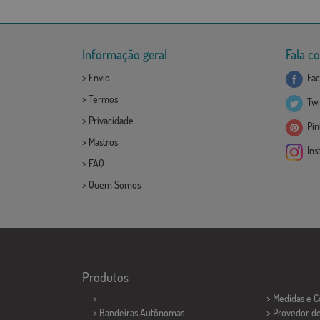
Informação geral
Fala c
>
Envio
Fac
>
Termos
Twi
>
Privacidade
Pint
>
Mastros
Ins
>
FAQ
>
Quem Somos
Produtos
>
> Medidas e 
> Bandeiras Autônomas
> Provedor d