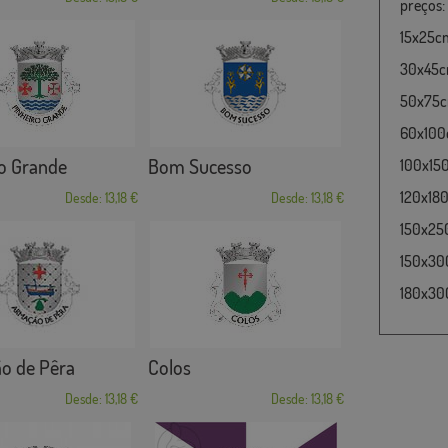
preços:
15x25cm
30x45cm
50x75cm
60x100c
o Grande
Bom Sucesso
100x15
120x180
Desde: 13,18 €
Desde: 13,18 €
150x25
150x30
180x300
o de Pêra
Colos
Desde: 13,18 €
Desde: 13,18 €