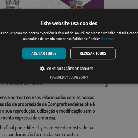
Este website usa cookies
a cookies para melhorar a experiência do usuário. Ao utilizar o nosso website, estará a con
Oliveira do Hospital
es
os cookies de acordo com nossa Política de Cookies.
Ler mais
Desde: 18,37 €
Desde: 13,18 €
ACEITAR TODOS
RECUSAR TODOS
rias relacionadas:
CONFIGURAÇÕES DE COOKIES
esa
,
POWERED BY COOKIESCRIPT
tilhe esta bandeira
ens e outros recursos relacionados com as nossas
as são de propriedade de Comprarbandeiras.pt e é
o a sua reprodução, utilização e modificação sem o
imento expresso da empresa.
ho final pode diferir ligeiramente do mostrado na
 as bandeiras são fornecidas sem mastro.