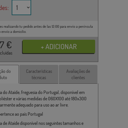
des:
es realizando tu pedido antes de las 12:00 para envío a península
o envío a domicilio.
37
€
ncluídas
ção do
Características
Avaliações de
duto
técnicas
clientes
a do Ataíde, freguesia do Portugal, disponível em
liéster e várias medidas de 060X100 até 180x300
larmente adequado para uso ao ar livre.
pertence ao país Portugal
a de Ataíde disponível nos seguintes tamanhos e