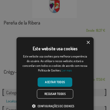
Pereña de la Ribera
Desde: 18,37 €
×
Este website usa cookies
Este website usa cookies para melhorar a experiência
do usuário. Ao utilizar o nosso website, estará a
concordar com todos os cookies de acordo com nossa
Política de Cookies.
Ler mais
Crégy-lès-Meaux
Desde: 17,59 €
ACEITAR TODOS
Categorias relacionadas:
RECUSAR TODOS
Localizações
,
Francês
,
CONFIGURAÇÕES DE COOKIES
Compartilhe esta bandeira