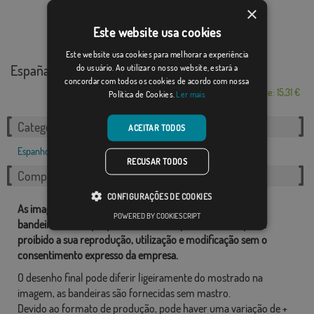
×
Este website usa cookies
Este website usa cookies para melhorar a experiência
España Gracias Sa...
do usuário. Ao utilizar o nosso website, estará a
concordar com todos os cookies de acordo com nossa
Desde: 15,31 €
Política de Cookies.
Ler mais
Categorias relacionadas:
ACEITAR TODOS
Espanholas
,
,
,
Opções de Política
,
RECUSAR TODOS
Compartilhe esta bandeira
CONFIGURAÇÕES DE COOKIES
As imagens e outros recursos relacionados com as nossas
POWERED BY COOKIESCRIPT
bandeiras são de propriedade de Comprarbandeiras.pt e é
proibido a sua reprodução, utilização e modificação sem o
consentimento expresso da empresa.
O desenho final pode diferir ligeiramente do mostrado na
imagem, as bandeiras são fornecidas sem mastro.
Devido ao formato de produção, pode haver uma variação de +