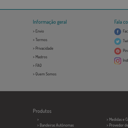
Informação geral
Fala c
>
Envio
Fac
>
Termos
Twi
>
Privacidade
Pint
>
Mastros
Ins
>
FAQ
>
Quem Somos
Produtos
>
> Medidas e 
> Bandeiras Autônomas
> Provedor d