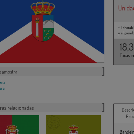
Unida
* Laborabl
y eligiend
18,
Taxas i
e amostra
ras relacionadas
Descri
Pro
Bandeir