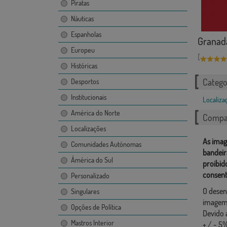
Piratas
Náuticas
Espanholas
Granad
Europeu
[
Históricas
Catego
Desportos
Institucionais
Localiza
América do Norte
Compar
Localizações
As imag
Comunidades Autónomas
bandeir
Ámérica do Sul
proibid
consent
Personalizado
O desen
Singulares
imagem,
Opções de Política
Devido 
Mastros Interior
+ / - 5%