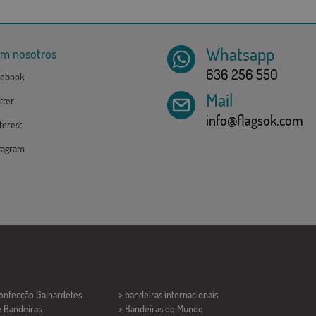
Whatsapp
om nosotros
636 256 550
ebook
Mail
tter
info@flagsok.com
erest
tagram
Confecção
Galhardetes
> bandeiras internacionais
e Bandeiras
> Bandeiras do Mundo