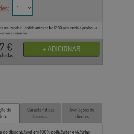
des:
es realizando tu pedido antes de las 12:00 para envío a península
o envío a domicilio.
37
€
ncluídas
ção do
Características
Avaliações de
duto
técnicas
clientes
a do disponï¿½vel em 100% poliï¿½ster e vï¿½rias