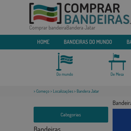
Comprar bandeiraBandera Jatar
HOME
BANDEIRAS DO MUNDO
B
Do mundo
De Mesa
>
Começo
>
Localizações
> Bandera Jatar
Bandeir
Categorias
Bandeiras