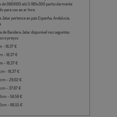
 de 060X100 atï¿½ 180x300 particularmente
o para uso ao ar livre.
 Jatar pertence ao país Espanha, Andalucía,
a
a de Bandera Jatar disponível nos seguintes
s e preços:
 - 18,37 €
 - 18,37 €
 - 18,37 €
m - 18,37 €
0cm - 29,02 €
cm - 37,67 €
0cm - 58,56 €
0cm - 66,55 €