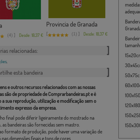
medidas
adequad
Bandera
Provincia de Granada
a
Granad
[
]
(1)
Desde: 18,37 €
]
(4)
Desde: 18,37 €
Bandeir
tamanho
rias relacionadas:
15x20cm
ções
,
30x45cm
tilhe esta bandeira
50x75cm
60x100c
ens e outros recursos relacionados com as nossas
as são de propriedade de Comprarbandeiras.pt e é
100x15
o a sua reprodução, utilização e modificação sem o
120x180
imento expresso da empresa.
150x25
ho final pode diferir ligeiramente do mostrado na
 as bandeiras são fornecidas sem mastro.
150x30
ao formato de produção, pode haver uma variação de
 nas dimensões finais e tons de cores.