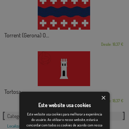
Torrent (Gerona) O...
Desde: 18,37 €
Tortosa
×
Desde: 18,37 €
Este website usa cookies
Este website usa cookies para melhorar a experiência
Categorias relacionadas:
do usuário. Ao utilizar o nosso website, estará a
concordar com todos os cookies de acordo com nossa
Localizações
,