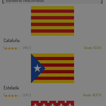
Bandeiras relacionadas
Cataluña
[
]
(40)
Desde: 15,31 €
Estelada
[
]
(15)
Desde: 18,37 €