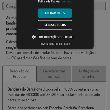
Política de Cookies.
Ler mais
Compartilhe esta bandeira
ACEITAR TODOS
As imagens e outros recursos relacionados com as nossas
bandeiras são de propriedade de Comprarbandeiras.pt e é
RECUSAR TODOS
proibido a sua reprodução, utilização e modificação sem o
consentimento expresso da empresa.
CONFIGURAÇÕES DE COOKIES
O desenho final pode diferir ligeiramente do mostrado na
POWERED BY COOKIESCRIPT
imagem, as bandeiras são fornecidas sem mastro.
Devido ao formato de produção, pode haver uma variação de +
/ - 5% nas dimensões finais e tons de cores.
Descrição do
Características
Avaliações de
Produto
técnicas
clientes
Bandeira do Barcelona
disponível em 100% poliéster e várias
medidas de 060X100 até 150x300 particularmente adequado
para uso ao ar livre
Barcelona pertence ao país Espanha, Cataluña, Barcelona