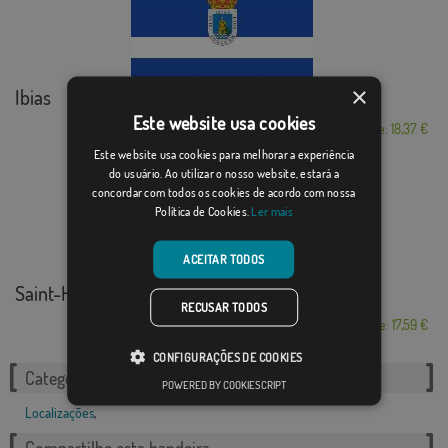
×
Ibias
Este website usa cookies
Desde: 18,37 €
Este website usa cookies para melhorar a experiência
do usuário. Ao utilizar o nosso website, estará a
concordar com todos os cookies de acordo com nossa
Política de Cookies.
Ler mais
ACEITAR TODOS
Saint-Hilaire-les-...
RECUSAR TODOS
Desde: 17,59 €
CONFIGURAÇÕES DE COOKIES
Categorias relacionadas:
POWERED BY COOKIESCRIPT
Localizações
,
Compartilhe esta bandeira