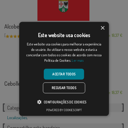
Alcobendas
×
Este website usa cookies
[
]
(1)
Desde: 18,37 €
Este website usa cookies para melhorar a experiência
do usuário. Ao utilizar o nosso website, estará a
concordar com todos os cookies de acordo com nossa
Política de Cookies.
Ler mais
ACEITAR TODOS
Cebolleros
RECUSAR TODOS
Desde: 18,37 €
CONFIGURAÇÕES DE COOKIES
Categorias relacionadas:
POWERED BY COOKIESCRIPT
Localizações
,
Compartilhe esta bandeira