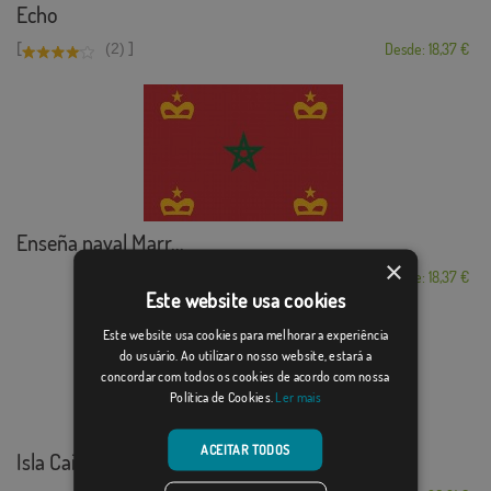
Echo
[
]
(2)
Desde: 18,37 €
Enseña naval Marr...
×
Desde: 18,37 €
Este website usa cookies
Este website usa cookies para melhorar a experiência
do usuário. Ao utilizar o nosso website, estará a
concordar com todos os cookies de acordo com nossa
Política de Cookies.
Ler mais
ACEITAR TODOS
Isla Caiman Maritima