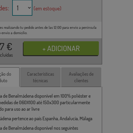
des:
(em estoque)
es realizando tu pedido antes de las 12:00 para envío a península
o envío a domicilio.
37
€
ncluídas
ção do
Características
Avaliações de
duto
técnicas
clientes
a de Benalmádena disponível em 100% poliéster e
medidas de 060X100 até 150x300 particularmente
o para uso ao ar livre
dena pertence ao país Espanha, Andalucía, Málaga
a de Benalmádena disponível nos seguintes