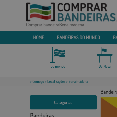
Comprar bandeiraBenalmádena
HOME
BANDEIRAS DO MUNDO
B
Do mundo
De Mesa
>
Começo
>
Localizações
> Benalmádena
Bandeir
Categorias
Bandeiras