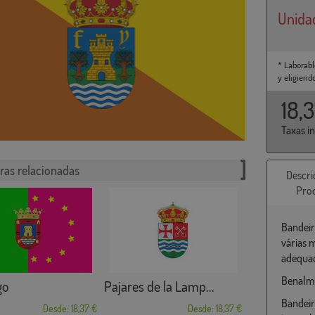
Unida
* Laborabl
y eligiend
18,
Taxas i
ras relacionadas
Descri
Pro
Bandeir
várias 
adequad
Benalmá
go
Pajares de la Lamp...
Bandeir
Desde: 18,37 €
Desde: 18,37 €