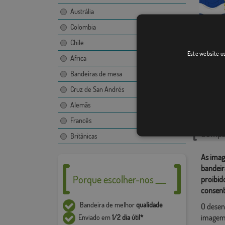
Austrália
Colombia
Chile
Mezalo
Este website us
Africa
[
Bandeiras de mesa
Cruz de San Andrés
Catego
Alemãs
Localiza
Francês
Compar
Britânicas
As imag
bandeir
Porque escolher-nos ___
proibid
consent
Bandeira de melhor
qualidade
O desen
imagem,
Enviado em
1/2 dia útil*