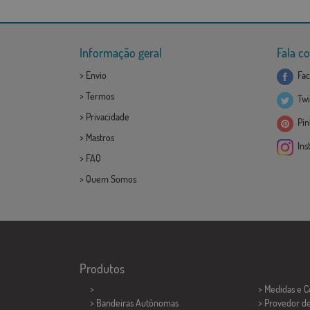
Informação geral
Fala c
>
Envio
Fac
>
Termos
Twi
>
Privacidade
Pint
>
Mastros
Ins
>
FAQ
>
Quem Somos
Produtos
>
> Medidas e 
> Bandeiras Autônomas
> Provedor d