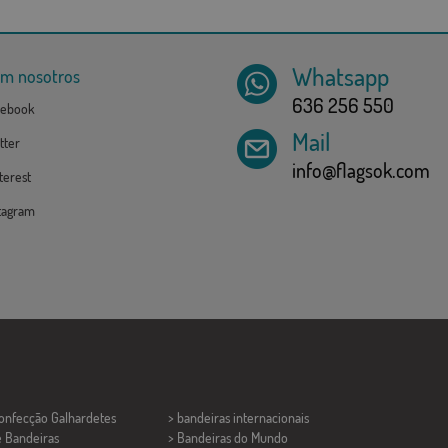
Whatsapp
om nosotros
636 256 550
ebook
Mail
tter
info@flagsok.com
erest
tagram
Confecção
Galhardetes
> bandeiras internacionais
e Bandeiras
> Bandeiras do Mundo