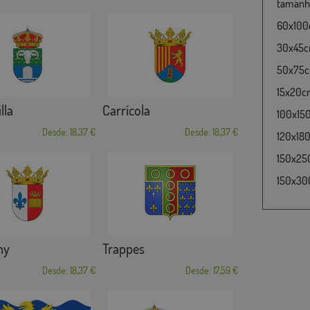
tamanho
60x100c
30x45cm
50x75cm
15x20cm
lla
Carrícola
100x15
Desde: 18,37 €
Desde: 18,37 €
120x180
150x25
150x30
ny
Trappes
Desde: 18,37 €
Desde: 17,59 €