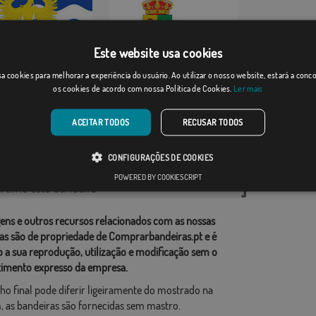
Este website usa cookies
cha
Lupiana
a cookies para melhorar a experiência do usuário. Ao utilizar o nosso website, estará a con
os cookies de acordo com nossa Política de Cookies.
Ler mais
]
(3)
Desde: 18,37 €
Desde: 18,37 €
ACEITAR TODOS
RECUSAR TODOS
rias relacionadas:
CONFIGURAÇÕES DE COOKIES
ções
,
POWERED BY COOKIESCRIPT
tilhe esta bandeira
ens e outros recursos relacionados com as nossas
as são de propriedade de Comprarbandeiras.pt e é
o a sua reprodução, utilização e modificação sem o
imento expresso da empresa.
ho final pode diferir ligeiramente do mostrado na
 as bandeiras são fornecidas sem mastro.