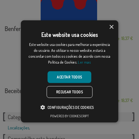
×
Benferri
Este website usa cookies
Desde: 18,37 €
Este website usa cookies para melhorar a experiência
do usuário. Ao utilizar o nosso website, estará a
concordar com todos os cookies de acordo com nossa
Política de Cookies.
Ler mais
ACEITAR TODOS
Beceite
RECUSAR TODOS
Desde: 18,37 €
CONFIGURAÇÕES DE COOKIES
POWERED BY COOKIESCRIPT
Categorias relacionadas:
Localizações
,
Compartilhe esta bandeira